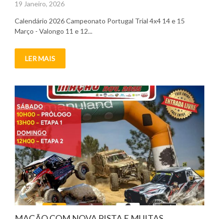
Posted
19 Janeiro, 2026
on
Calendário 2026 Campeonato Portugal Trial 4x4 14 e 15
Março - Valongo 11 e 12...
LER MAIS
MAÇÃO COM NOVA PISTA E MUITAS