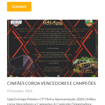
LER MAIS
CINFÃES COROA VENCEDORES E CAMPEÕES
Posted
4 Fevereiro, 2026
on
Gala Entrega Prémios CPT4x4 e Apresentação 2026 Cinfães
coroa Vencedores e Campeões A Comissão Organizadora...