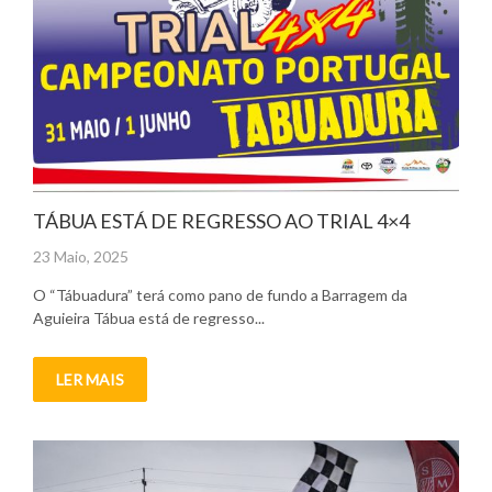
TÁBUA ESTÁ DE REGRESSO AO TRIAL 4×4
Posted
23 Maio, 2025
on
O “Tábuadura” terá como pano de fundo a Barragem da
Aguieira Tábua está de regresso...
LER MAIS