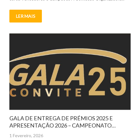
LER MAIS
GALA DE ENTREGA DE PRÉMIOS 2025 E
APRESENTAÇÃO 2026 – CAMPEONATO
PORTUGAL TRIAL 4×4
Posted
1 Fevereiro, 2026