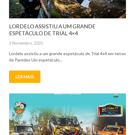
LORDELO ASSISTIU A UM GRANDE
ESPETÁCULO DE TRIAL 4×4
Posted
1 Novembro, 2025
on
Lordelo assistiu a um grande espetáculo de Trial 4x4 em terras
de Paredes Um espetáculo...
LER MAIS