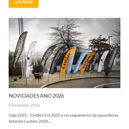
LER MAIS
NOVIDADES ANO 2026
Posted
9 Fevereiro, 2026
on
Gala 2025 - Cinfães Em 2025 e no seguimento da experiência
feita em Lordelo 2024,...