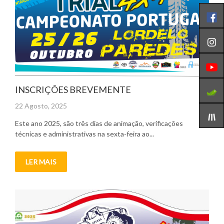
INSCRIÇÕES BREVEMENTE
Posted
22 Agosto, 2025
on
Este ano 2025, são três dias de animação, verificações
técnicas e administrativas na sexta-feira ao...
LER MAIS