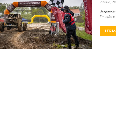
Posted
7 Maio, 2
on
Bragança 
Emoção e 
LER M