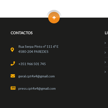
CONTACTOS
L
Rua Serpa Pinto nº 111 6º E
4580-204 PAREDES
+351 966 501 745
geral.cpt4x4@gmail.com
press.cpt4x4@gmail.com