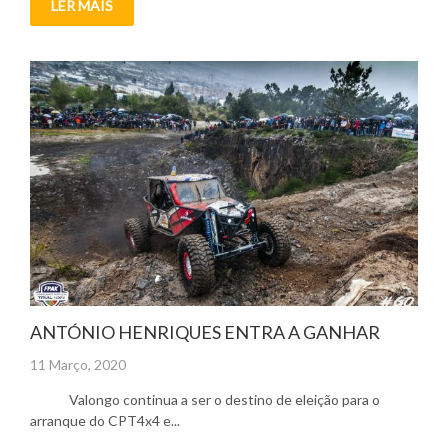
LER MAIS
ANTÓNIO HENRIQUES ENTRA A GANHAR
Posted
11 Março, 2020
on
Valongo continua a ser o destino de eleição para o
arranque do CPT4x4 e...