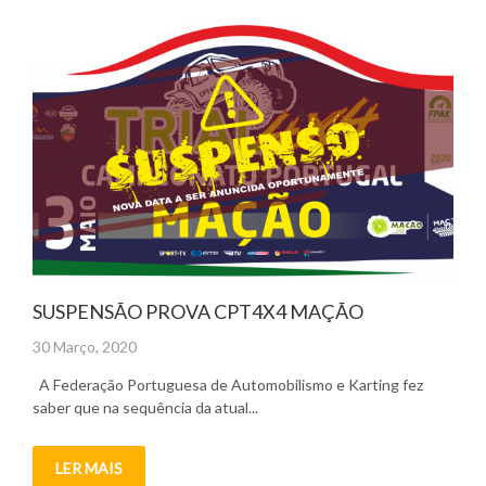
SUSPENSÃO PROVA CPT4X4 MAÇÃO
Posted
30 Março, 2020
on
A Federação Portuguesa de Automobilismo e Karting fez
saber que na sequência da atual...
LER MAIS