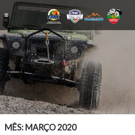
Skip
to
content
MÊS:
MARÇO 2020