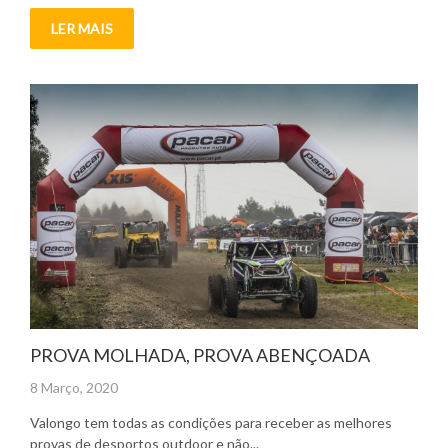
LER MAIS
PROVA MOLHADA, PROVA ABENÇOADA
Posted
8 Março, 2020
on
Valongo tem todas as condições para receber as melhores
provas de desportos outdoor e não...