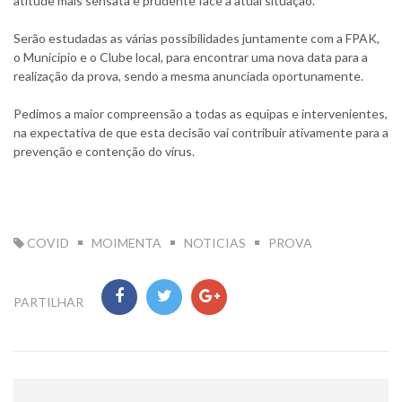
atitude mais sensata e prudente face à atual situação.
Serão estudadas as várias possibilidades juntamente com a FPAK,
o Município e o Clube local, para encontrar uma nova data para a
realização da prova, sendo a mesma anunciada oportunamente.
Pedimos a maior compreensão a todas as equipas e intervenientes,
na expectativa de que esta decisão vai contribuir ativamente para a
prevenção e contenção do vírus.
TAG:
COVID
MOIMENTA
NOTICIAS
PROVA
PARTILHAR
Navegação