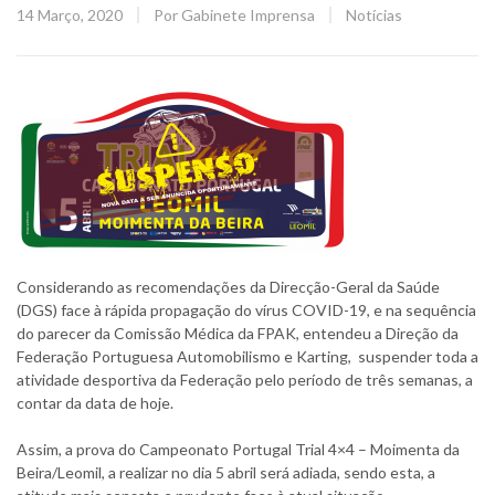
Posted
CATEGORY:
14 Março, 2020
Por
Gabinete Imprensa
Notícias
on
Considerando as recomendações da Direcção-Geral da Saúde
(DGS) face à rápida propagação do vírus COVID-19, e na sequência
do parecer da Comissão Médica da FPAK, entendeu a Direção da
Federação Portuguesa Automobilismo e Karting, suspender toda a
atividade desportiva da Federação pelo período de três semanas, a
contar da data de hoje.
Assim, a prova do Campeonato Portugal Trial 4×4 – Moimenta da
Beira/Leomil, a realizar no dia 5 abril será adiada, sendo esta, a